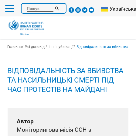
Перейти
Select your l
Українськ
Пошук
до
основного
вмісту
Рядок навіґації
Головна
Усі доповіді
Інші публікації
Відповідальність за вбивства та насильниц
ВІДПОВІДАЛЬНІСТЬ ЗА ВБИВСТВА
ТА НАСИЛЬНИЦЬКІ СМЕРТІ ПІД
ЧАС ПРОТЕСТІВ НА МАЙДАНІ
Автор
Моніторингова місія ООН з