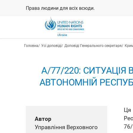
Перейти
Права людини для всіх всюди.
до
основного
вмісту
Рядок навіґації
Головна
Усі доповіді
Доповіді Генерального секретаря
Крим
A/77/220: СИТУАЦІ
АВТОНОМНІЙ РЕСПУБЛІ
Ця 
Рес
Автор
76
Управління Верховного