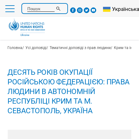
Перейти
Select your l
Українськ
Пошук
до
основного
вмісту
Рядок навіґації
Головна
Усі доповіді
Тематичні доповіді з прав людини
Крим та інша
ДЕСЯТЬ РОКІВ ОКУПАЦІЇ
РОСІЙСЬКОЮ ФЕДЕРАЦІЄЮ: ПРАВА
ЛЮДИНИ В АВТОНОМНІЙ
РЕСПУБЛІЦІ КРИМ ТА М.
СЕВАСТОПОЛЬ, УКРАЇНА