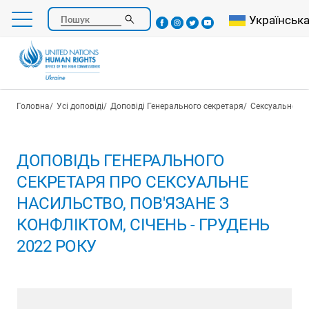
Перейти
Select your l
Українськ
Пошук
до
основного
вмісту
Рядок навіґації
Головна
Усі доповіді
Доповіді Генерального секретаря
Сексуальне на
ДОПОВІДЬ ГЕНЕРАЛЬНОГО
СЕКРЕТАРЯ ПРО СЕКСУАЛЬНЕ
НАСИЛЬСТВО, ПОВ'ЯЗАНЕ З
КОНФЛІКТОМ, СІЧЕНЬ - ГРУДЕНЬ
2022 РОКУ