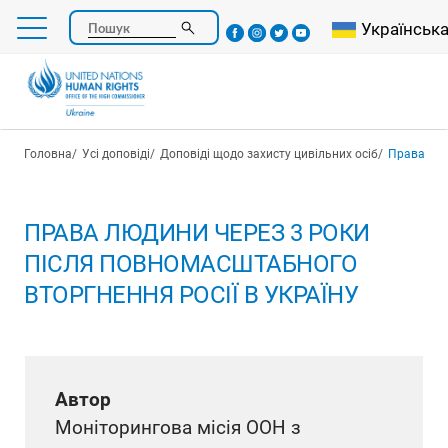
Перейти
Select your l
Українськ
Пошук
до
основного
вмісту
Рядок навіґації
Головна
Усі доповіді
Доповіді щодо захисту цивільних осіб
Права людин
ПРАВА ЛЮДИНИ ЧЕРЕЗ 3 РОКИ
ПІСЛЯ ПОВНОМАСШТАБНОГО
ВТОРГНЕННЯ РОСІЇ В УКРАЇНУ
Автор
Моніторингова місія ООН з