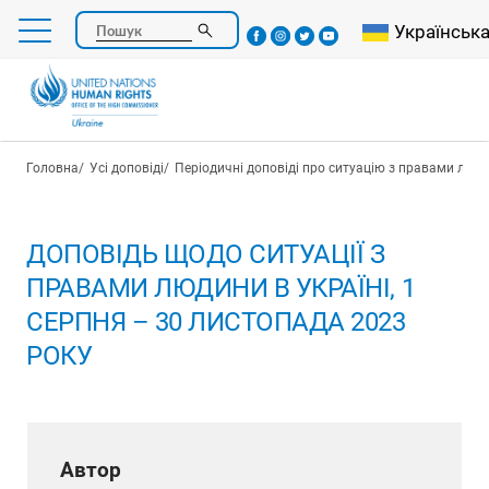
Перейти
Select your l
Українськ
Пошук
до
основного
вмісту
Рядок навіґації
Головна
Усі доповіді
Періодичні доповіді про ситуацію з правами люди
ДОПОВІДЬ ЩОДО СИТУАЦІЇ З
ПРАВАМИ ЛЮДИНИ В УКРАЇНІ, 1
СЕРПНЯ – 30 ЛИСТОПАДА 2023
РОКУ
Автор