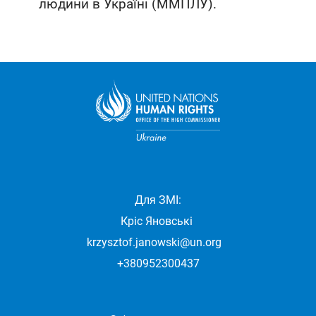
людини в Україні (ММПЛУ).
Для ЗМІ:
Кріс Яновські
krzysztof.janowski@un.org
+380952300437