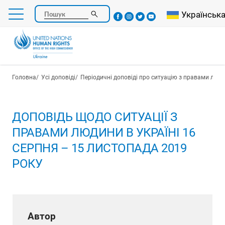
Перейти
Select your l
Українськ
Пошук
до
основного
вмісту
Рядок навіґації
Головна
Усі доповіді
Періодичні доповіді про ситуацію з правами люди
ДОПОВІДЬ ЩОДО СИТУАЦІЇ З
ПРАВАМИ ЛЮДИНИ В УКРАЇНІ 16
СЕРПНЯ – 15 ЛИСТОПАДА 2019
РОКУ
Автор