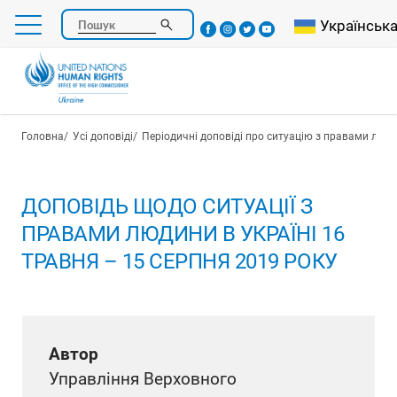
Перейти
Select your l
Українськ
Пошук
до
основного
вмісту
Рядок навіґації
Головна
Усі доповіді
Періодичні доповіді про ситуацію з правами люди
ДОПОВІДЬ ЩОДО СИТУАЦІЇ З
ПРАВАМИ ЛЮДИНИ В УКРАЇНІ 16
ТРАВНЯ – 15 СЕРПНЯ 2019 РОКУ
Автор
Управління Верховного