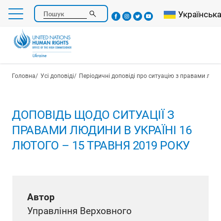
Перейти
Select your l
Українськ
Пошук
до
основного
вмісту
Рядок навіґації
Головна
Усі доповіді
Періодичні доповіді про ситуацію з правами люди
ДОПОВІДЬ ЩОДО СИТУАЦІЇ З
ПРАВАМИ ЛЮДИНИ В УКРАЇНІ 16
ЛЮТОГО – 15 ТРАВНЯ 2019 РОКУ
Автор
Управління Верховного