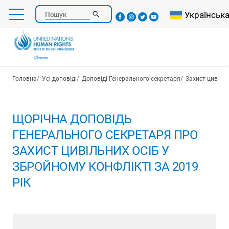
Перейти
Select your l
Українськ
Пошук
до
основного
вмісту
Рядок навіґації
Головна
Усі доповіді
Доповіді Генерального секретаря
Захист цивіль
ЩОРІЧНА ДОПОВІДЬ
ГЕНЕРАЛЬНОГО СЕКРЕТАРЯ ПРО
ЗАХИСТ ЦИВІЛЬНИХ ОСІБ У
ЗБРОЙНОМУ КОНФЛІКТІ ЗА 2019
РІК