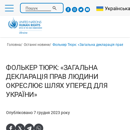
Перейти
Select your l
Українськ
Пошук
до
основного
вмісту
Рядок навіґації
Головна
Останні новини
Фолькер Тюрк: «Загальна декларація прав людини окреслює 
ФОЛЬКЕР ТЮРК: «ЗАГАЛЬНА
ДЕКЛАРАЦІЯ ПРАВ ЛЮДИНИ
ОКРЕСЛЮЄ ШЛЯХ УПЕРЕД ДЛЯ
УКРАЇНИ»
Опубліковано 7 грудня 2023 року