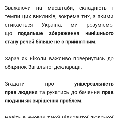
Зважаючи на масштаби, складність і
темпи цих викликів, зокрема тих, з якими
стикається Україна, ми розуміємо,
що
подальше збереження
нинішнього
стану речей більше не є прийнятним
.
Зараз як ніколи важливо повернутись до
обіцянок Загальної декларації.
Згадати про
універсальність
прав
людини
та рухатись до бачення
прав
людини як вирішення
проблем.
Навіть в умовах такої цілковитої людської