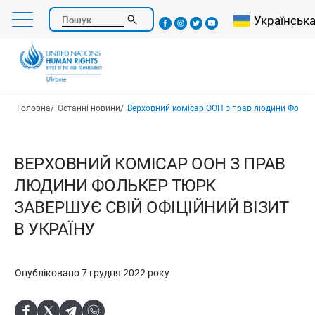
Перейти
Select your l
Українськ
Пошук
до
основного
вмісту
Рядок навіґації
Головна
Останні новини
Верховний комісар ООН з прав людини Фолькер Тюрк завершує свій
ВЕРХОВНИЙ КОМІСАР ООН З ПРАВ
ЛЮДИНИ ФОЛЬКЕР ТЮРК
ЗАВЕРШУЄ СВІЙ ОФІЦІЙНИЙ ВІЗИТ
В УКРАЇНУ
Опубліковано 7 грудня 2022 року