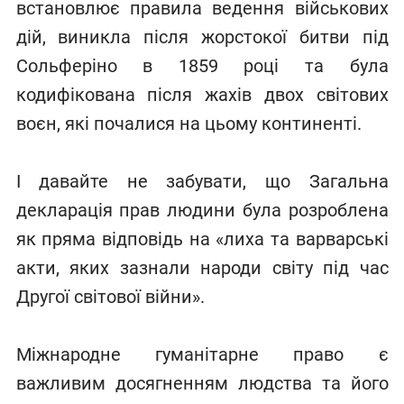
встановлює правила ведення військових
дій, виникла після жорстокої битви під
Сольферіно в 1859 році та була
кодифікована після жахів двох світових
воєн, які почалися на цьому континенті.
І давайте не забувати, що Загальна
декларація прав людини була розроблена
як пряма відповідь на «лиха та варварські
акти, яких зазнали народи світу під час
Другої світової війни».
Міжнародне гуманітарне право є
важливим досягненням людства та його