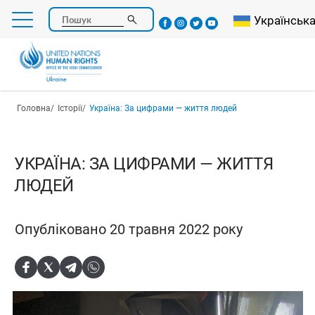
Перейти
Select your l
Українськ
Пошук
до
основного
вмісту
Рядок навіґації
Головна
Історії
Україна: За цифрами — життя людей
УКРАЇНА: ЗА ЦИФРАМИ — ЖИТТЯ
ЛЮДЕЙ
Опубліковано 20 травня 2022 року