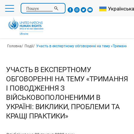
Перейти
Select your l
Українськ
Пошук
до
основного
вмісту
Рядок навіґації
Головна
Події
Участь в експертному обговоренні на тему «Тримання і поводження з військовополоненими в Україні: виклики, проблеми
УЧАСТЬ В ЕКСПЕРТНОМУ
ОБГОВОРЕННІ НА ТЕМУ «ТРИМАННЯ
І ПОВОДЖЕННЯ З
ВІЙСЬКОВОПОЛОНЕНИМИ В
УКРАЇНІ: ВИКЛИКИ, ПРОБЛЕМИ ТА
КРАЩІ ПРАКТИКИ»