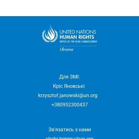
Для ЗМІ:
Кріс Яновські
krzysztof.janowski@un.org
+380952300437
Зв'язатись з нами
ohchr-hrmmu@un.org