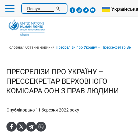
Перейти
Select your l
Українськ
Пошук
до
основного
вмісту
Рядок навіґації
Головна
Останні новини
Пресрелізи про Україну – Прессекретар Верховного ком
ПРЕСРЕЛІЗИ ПРО УКРАЇНУ –
ПРЕССЕКРЕТАР ВЕРХОВНОГО
КОМІСАРА ООН З ПРАВ ЛЮДИНИ
Опубліковано 11 березня 2022 року