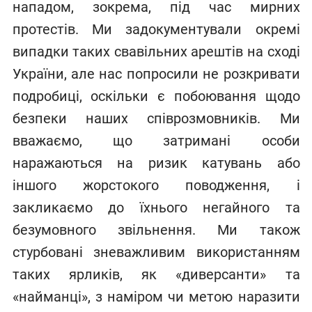
нападом, зокрема, під час мирних
протестів. Ми задокументували окремі
випадки таких свавільних арештів на сході
України, але нас попросили не розкривати
подробиці, оскільки є побоювання щодо
безпеки наших співрозмовників. Ми
вважаємо, що затримані особи
наражаються на ризик катувань або
іншого жорстокого поводження, і
закликаємо до їхнього негайного та
безумовного звільнення. Ми також
стурбовані зневажливим використанням
таких ярликів, як «диверсанти» та
«найманці», з наміром чи метою наразити