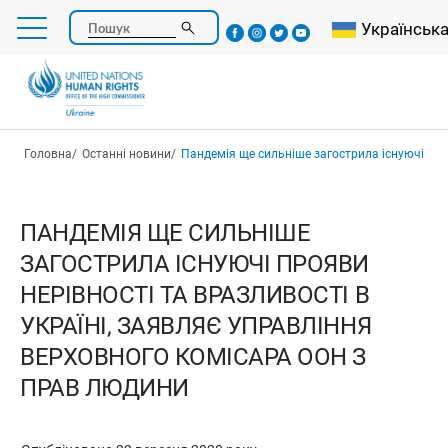
Перейти
Select your l
Українськ
Пошук
до
основного
вмісту
Рядок навіґації
Головна
Останні новини
Пандемія ще сильніше загострила існуючі прояви нерівності та вразливості в Україні, заявляє Управлі
ПАНДЕМІЯ ЩЕ СИЛЬНІШЕ
ЗАГОСТРИЛА ІСНУЮЧІ ПРОЯВИ
НЕРІВНОСТІ ТА ВРАЗЛИВОСТІ В
УКРАЇНІ, ЗАЯВЛЯЄ УПРАВЛІННЯ
ВЕРХОВНОГО КОМІСАРА ООН З
ПРАВ ЛЮДИНИ