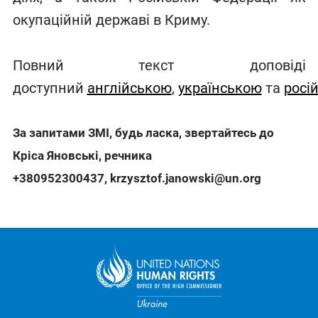
окупаційній державі в Криму.
Повний текст доповіді
доступний
англійською
,
українською
та
росі
За запитами ЗМІ, будь ласка, звертайтесь до
Кріса Яновські, речника
+380952300437
,
krzysztof.janowski@un.org