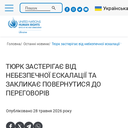
Перейти
Select your l
Українськ
Пошук
до
основного
вмісту
Рядок навіґації
Головна
Останні новини
Тюрк застерігає від небезпечної ескалації та закликає по
ТЮРК ЗАСТЕРІГАЄ ВІД
НЕБЕЗПЕЧНОЇ ЕСКАЛАЦІЇ ТА
ЗАКЛИКАЄ ПОВЕРНУТИСЯ ДО
ПЕРЕГОВОРІВ
Опубліковано 28 травня 2026 року