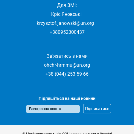
Для ЗМІ:
Кріс Яновські
krzysztof.janowski@un.org
+380952300437
Зв'язатись з нами
ohchr-hrmmu@un.org
+38 (044) 253 59 66
Підпишіться на наші новини
© Моніторингова місія ООН з прав людини в Україні