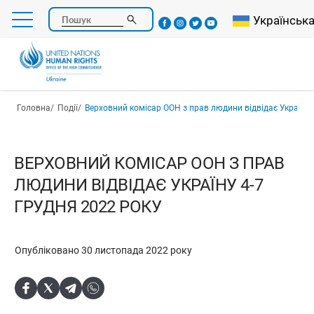
Перейти
Select your l
Українськ
Пошук
до
основного
вмісту
Рядок навіґації
Головна
Події
Верховний комісар ООН з прав людини відвідає Україну 4-7 грудня
ВЕРХОВНИЙ КОМІСАР ООН З ПРАВ
ЛЮДИНИ ВІДВІДАЄ УКРАЇНУ 4-7
ГРУДНЯ 2022 РОКУ
Опубліковано 30 листопада 2022 року