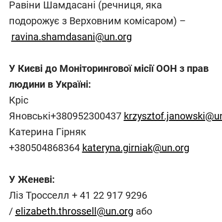
Равіни Шамдасані (речниця, яка
подорожує з Верховним комісаром) –
ravina.shamdasani@un.org
У Києві до Моніторингової місії ООН з прав
людини в Україні:
Кріс
Яновські+380952300437
krzysztof.janowski@u
Катерина Гірняк
+380504868364
kateryna.girniak@un.org
У Женеві:
Ліз Тросселл + 41 22 917 9296
/
elizabeth.throssell@un.org
або