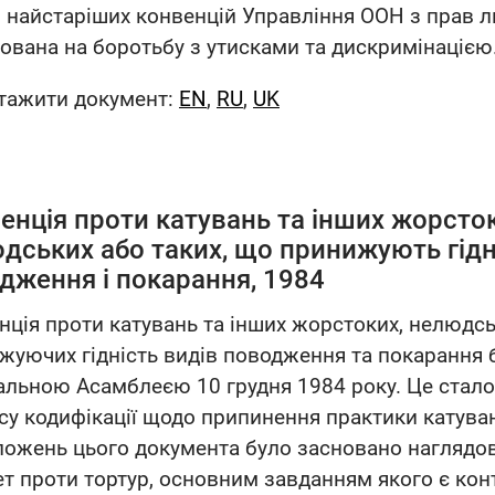
з найстаріших конвенцій Управління ООН з прав 
ована на боротьбу з утисками та дискримінацією
тажити документ:
EN
,
RU
,
UK
енція проти катувань та інших жорсток
дських або таких, що принижують гідні
дження і покарання, 1984
нція проти катувань та інших жорстоких, нелюдс
жуючих гідність видів поводження та покарання 
альною Асамблеєю 10 грудня 1984 року. Це стал
су кодифікації щодо припинення практики катуван
ложень цього документа було засновано наглядо
ет проти тортур, основним завданням якого є кон