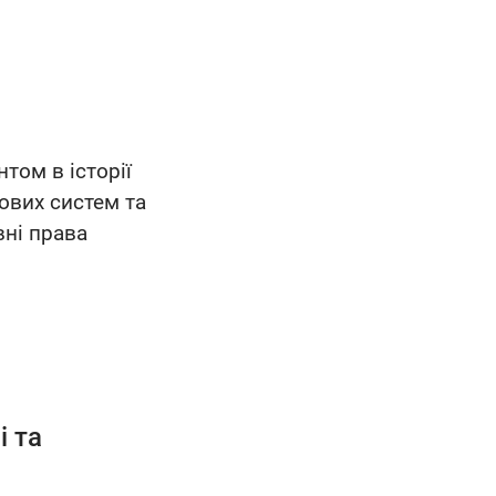
том в історії
ових систем та
вні права
і та