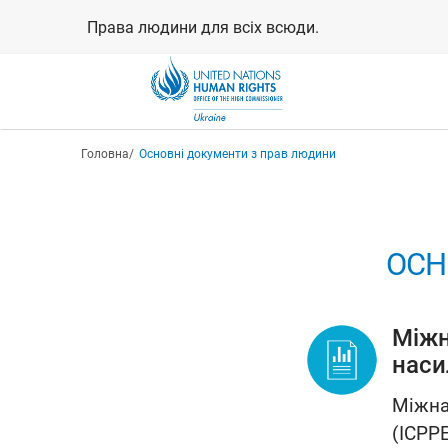
Перейти
Права людини для всіх всюди.
до
основного
вмісту
Рядок навіґації
Головна
Основні документи з прав людини
ОСН
Міжн
наси
Міжна
(ICPP