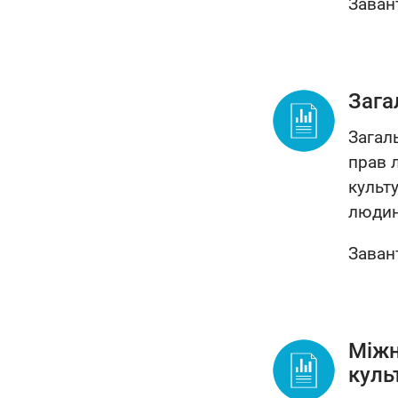
Заван
Зага
Загал
прав 
культу
людин
Заван
Міжн
куль