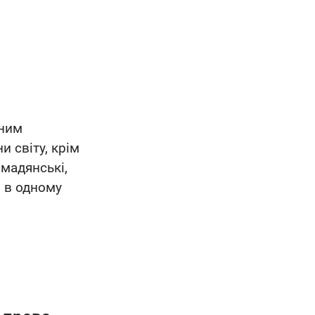
аним
и світу, крім
омадянські,
й в одному