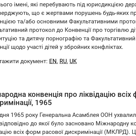
нього імені, які перебувають під юрисдикцією дер
тверджують, що є жертвами порушень будь-яких п
нцією та/або основними Факультативними проток
ьтативний протокол до Конвенції про торгівлю ді
итуцію та дитячу порнографію та Факультативний
ції щодо участі дітей у збройних конфліктах.
тажити документ:
EN
,
RU
,
UK
ародна конвенція про ліквідацію всіх 
римінації, 1965
удня 1965 року Генеральна Асамблея ООН ухвали
 відповідно до якої було засновано Міжнародну к
дацію всіх форм расової дискримінації (МКЛРД). Ц