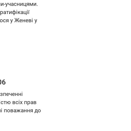
и-учасницями.
 ратифікації
ося у Женеві у
06
езпеченні
істю всіх прав
ні поважання до