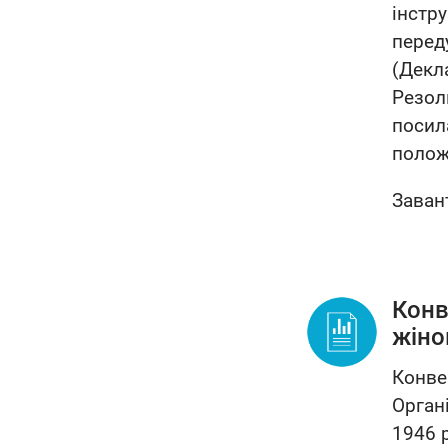
інстр
перед
(Декл
Резол
посил
полож
Заван
Конв
жіно
Конве
Органі
1946 