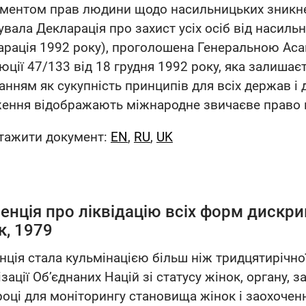
ументом прав людини щодо насильницьких зникне
увала Декларація про захист усіх осіб від насиль
арація 1992 року), проголошена Генеральною Ас
юції 47/133 від 18 грудня 1992 року, яка залишає
анням як сукупність принципів для всіх держав і 
ення відображають міжнародне звичаєве право н
тажити документ:
EN
,
RU
,
UK
енція про ліквідацію всіх форм дискри
к, 1979
нція стала кульмінацією більш ніж тридцятирічної
зації Об’єднаних Націй зі статусу жінок, органу, 
році для моніторингу становища жінок і заохочен