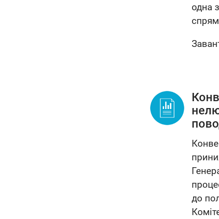
одна 
спрям
Заван
Конв
нелю
пово
Конве
прини
Генер
проце
до по
Коміт