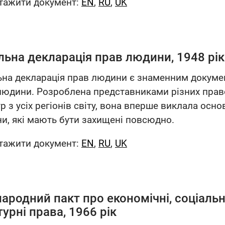
тажити документ:
EN
,
RU
,
UK
льна декларація прав людини, 1948 рік
ьна декларація прав людини є знаменним докумен
людини. Розроблена представниками різних прав
р з усіх регіонів світу, вона вперше виклала осно
и, які мають бути захищені повсюдно.
тажити документ:
EN
,
RU
,
UK
ародний пакт про економічні, соціальн
турні права, 1966 рік