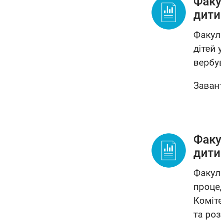
Факу
дити
Факул
дітей
вербув
Заван
Факу
дити
Факул
проце
Коміт
та ро