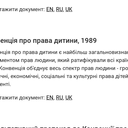
тажити документ:
EN
,
RU
,
UK
енція про права дитини, 1989
нція про права дитини є найбільш загальновизн
ументом прав людини, який ратифікували всі країн
 Конвенція об'єднує весь спектр прав людини - гр
чні, економічні, соціальні та культурні права діте
енті.
тажити документ:
EN
,
RU
,
UK