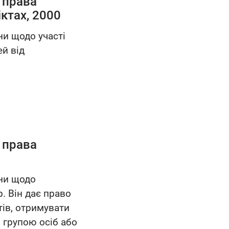
 права
ктах, 2000
ни щодо участі
ей від
 права
ини щодо
. Він дає право
тів, отримувати
 групою осіб або