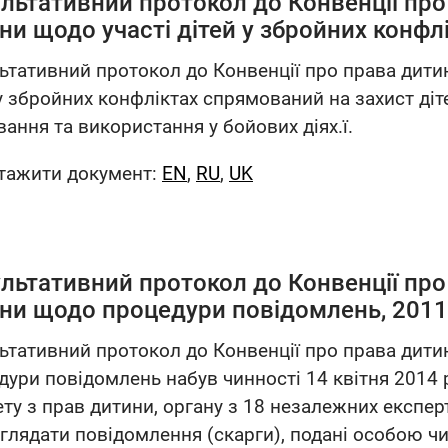
льтативний протокол до Конвенції про
ни щодо участі дітей у збройних конфлі
ьтативний протокол до Конвенції про права дити
 у збройних конфліктах спрямований на захист діт
ання та використання у бойових діях.ї.
тажити документ:
EN
,
RU
,
UK
льтативний протокол до Конвенції про
ни щодо процедури повідомлень, 2011
ьтативний протокол до Конвенції про права дит
дури повідомлень набув чинності 14 квітня 2014 р
ету з прав дитини, органу з 18 незалежних експер
зглядати повідомлення (скарги), подані особою чи