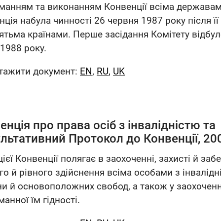
манням та виконанням Конвенції всіма державам
ція набула чинності 26 червня 1987 року після її
ятьма країнами. Перше засідання Комітету відбул
 1988 року.
тажити документ:
EN
,
RU
,
UK
енція про права осіб з інвалідністю та
льтативний Протокол до Конвенції, 20
ієї Конвенції полягає в заохоченні, захисті й заб
го й рівного здійснення всіма особами з інвалідн
и й основоположних свобод, а також у заохочен
анної їм гідності.