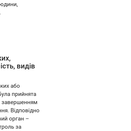
людини,
.
их,
сть, видів
ьких або
була прийнята
о завершенням
ня. Відповідно
вий орган –
троль за