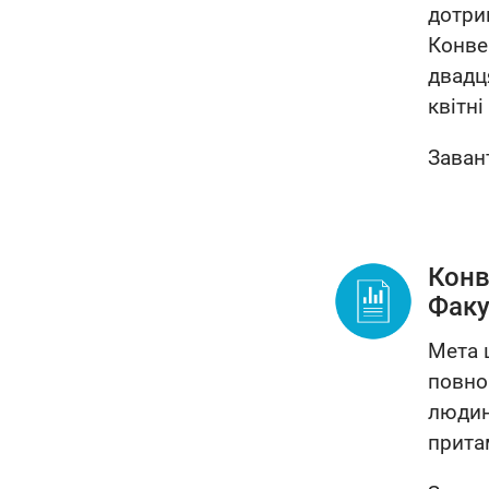
дотри
Конвен
двадц
квітні
Заван
Конв
Факу
Мета ц
повно
людин
притам