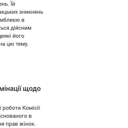
нь. Їй
ницьких зникнень
амблеєю в
ться дійсним
деякі його
а цю тему.
мінації щодо
 роботи Комісії
заснованого в
ня прав жінок.