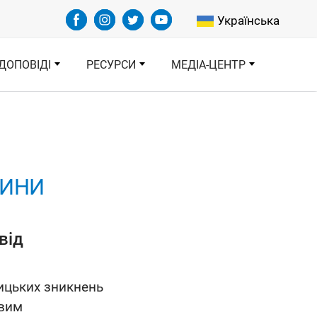
Select your languag
Українська
ДОПОВІДІ
РЕСУРСИ
МЕДІА-ЦЕНТР
ДИНИ
від
ницьких зникнень
овим