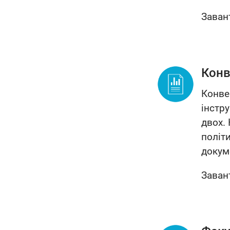
Заван
Конв
Конве
інстр
двох.
політи
докум
Заван