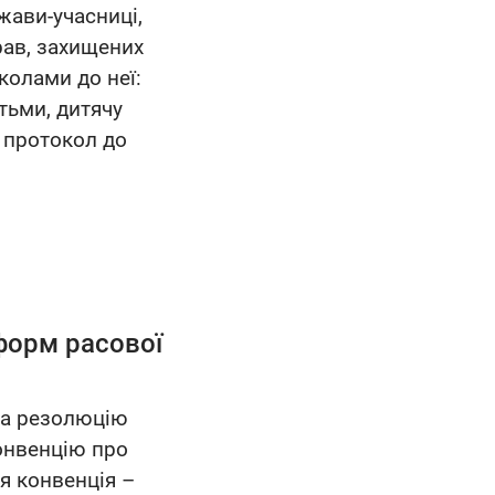
жави-учасниці,
рав, захищених
олами до неї:
тьми, дитячу
 протокол до
форм расової
ла резолюцію
онвенцію про
я конвенція –