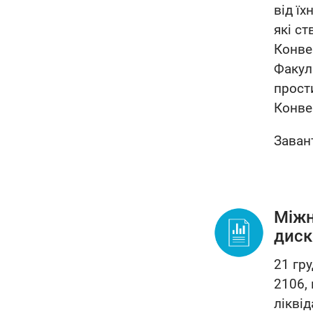
від їх
які с
Конве
Факул
прост
Конвен
Заван
Міжн
диск
21 гр
2106,
лікві