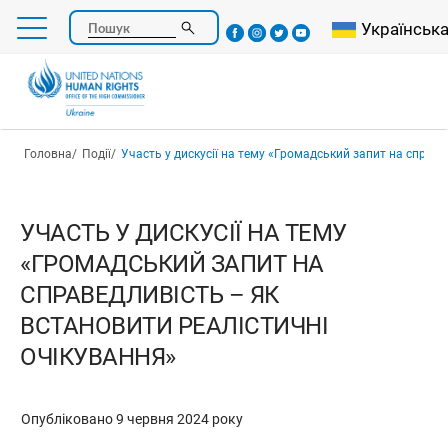
Перейти
Select your l
Українськ
Пошук
до
основного
вмісту
Рядок навіґації
Головна
Події
Участь у дискусії на тему «Громадський запит на справедливість – як встановити реалістич
УЧАСТЬ У ДИСКУСІЇ НА ТЕМУ
«ГРОМАДСЬКИЙ ЗАПИТ НА
СПРАВЕДЛИВІСТЬ – ЯК
ВСТАНОВИТИ РЕАЛІСТИЧНІ
ОЧІКУВАННЯ»
Опубліковано 9 червня 2024 року