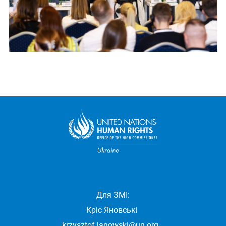
Для ЗМІ:
Кріс Яновські
krzysztof.janowski@un.org