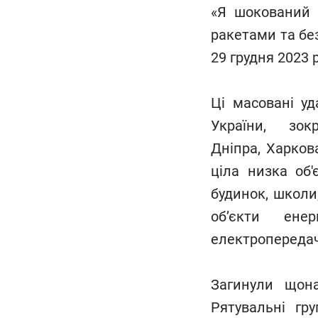
«Я шокований
ракетами та безп
29 грудня 2023 
Ці масовані уд
України, зо
Дніпра, Харков
ціла низка об'
будинок, школи,
об’єкти енер
електропередачі
Загинули щона
Рятувальні гр