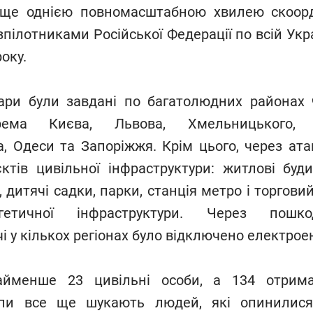
 ще однією повномасштабною хвилею скоор
ілотниками Російської Федерації по всій Украі
року.
ари були завдані по багатолюдних районах
крема Києва, Львова, Хмельницького,
а, Одеси та Запоріжжя. Крім цього, через ат
єктів цивільної інфраструктури: житлові буди
 дитячі садки, парки, станція метро і торговии
гетичної інфраструктури. Через пошко
 у кількох регіонах було відключено електрое
йменше 23 цивільні особи, а 134 отрим
упи все ще шукають людей, які опинилис