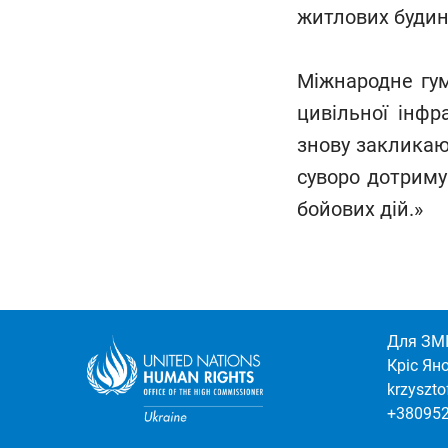
житлових будин
Міжнародне гум
цивільної інфр
знову закликаю 
суворо дотриму
бойових дій.»
Для ЗМІ
Кріс Ян
krzyszt
+38095