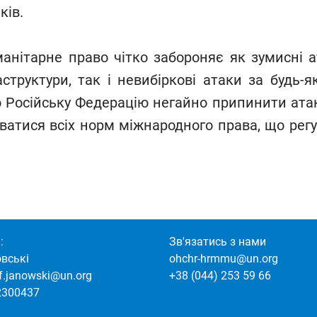
ків.
анітарне право чітко забороняє як зумисні а
аструктури, так і невибіркові атаки за будь-
Російську Федерацію негайно припинити атак
ватися всіх норм міжнародного права, що ре
:
Зв'язатись з нами
овські
ohchr-hrmmu@un.org
of.janowski@un.org
+38 (044) 253 59 66
2300437