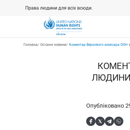
Перейти
Права людини для всіх всюди.
до
основного
вмісту
Рядок навіґації
Головна
Останні новини
Коментар Верхового комісара ООН з
КОМЕНТ
ЛЮДИНИ 
Опубліковано 29