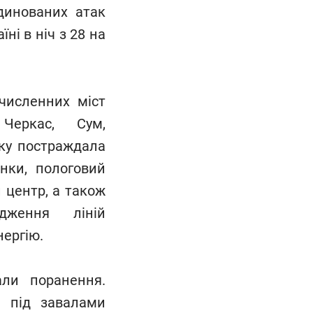
динованих атак
̈ні в ніч з 28 на
 численних міст
 Черкас, Сум,
аку постраждала
нки, пологовий
̆ центр, а також
дження ліній
нергію.
али поранення.
я під завалами