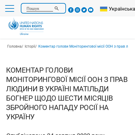
Перейти
Select your l
Українськ
Пошук
до
основного
вмісту
Рядок навіґації
Головна
Історії
Коментар голови Моніторингової місії ООН з прав людини в Україні Матільди Богнер щодо шести місяців збройного на
КОМЕНТАР ГОЛОВИ
МОНІТОРИНГОВОЇ МІСІЇ ООН З ПРАВ
ЛЮДИНИ В УКРАЇНІ МАТІЛЬДИ
БОГНЕР ЩОДО ШЕСТИ МІСЯЦІВ
ЗБРОЙНОГО НАПАДУ РОСІЇ НА
УКРАЇНУ