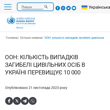
Перейти
Select your l
Українськ
Пошук
до
основного
вмісту
Рядок навіґації
Головна
Останні новини
ООН: кількість випадків загибелі цивільних осіб в У
ООН: КІЛЬКІСТЬ ВИПАДКІВ
ЗАГИБЕЛІ ЦИВІЛЬНИХ ОСІБ В
УКРАЇНІ ПЕРЕВИЩУЄ 10 000
Опубліковано 21 листопада 2023 року