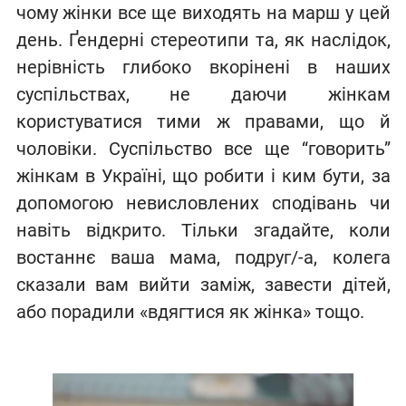
чому жінки все ще виходять на марш у цей
день. Ґендерні стереотипи та, як наслідок,
нерівність глибоко вкорінені в наших
суспільствах, не даючи жінкам
користуватися тими ж правами, що й
чоловіки. Суспільство все ще “говорить”
жінкам в Україні, що робити і ким бути, за
допомогою невисловлених сподівань чи
навіть відкрито. Тільки згадайте, коли
востаннє ваша мама, подруг/-а, колега
сказали вам вийти заміж, завести дітей,
або порадили «вдягтися як жінка» тощо.