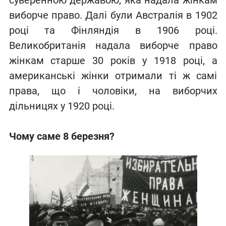
суверенною державою, яка надала жінкам
виборче право. Далі були Австралія в 1902
році та Фінляндія в 1906 році.
Великобританія надала виборче право
жінкам старше 30 років у 1918 році, а
американські жінки отримали ті ж самі
права, що і чоловіки, на виборчих
дільницях у 1920 році.
Чому саме 8 березня?