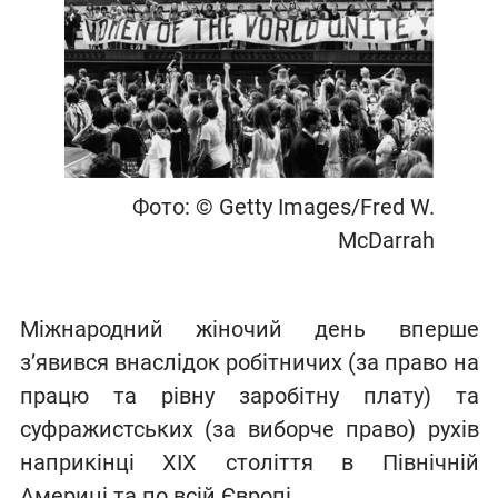
Фото: © Getty Images/Fred W.
McDarrah
Міжнародний жіночий день вперше
з’явився внаслідок робітничих (за право на
працю та рівну заробітну плату) та
суфражистських (за виборче право) рухів
наприкінці XIX століття в Північній
Америці та по всій Європі.