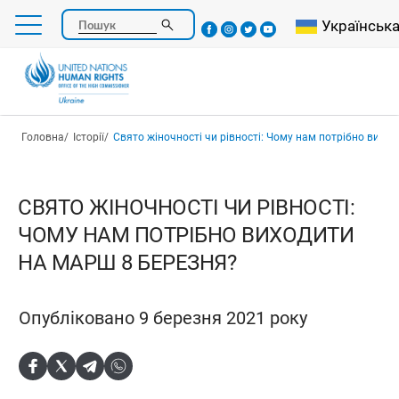
Перейти
Select your l
Українськ
Пошук
до
основного
вмісту
Рядок навіґації
Головна
Історії
Свято жіночності чи рівності: Чому нам потрібно виходити на мар
СВЯТО ЖІНОЧНОСТІ ЧИ РІВНОСТІ:
ЧОМУ НАМ ПОТРІБНО ВИХОДИТИ
НА МАРШ 8 БЕРЕЗНЯ?
Опубліковано 9 березня 2021 року