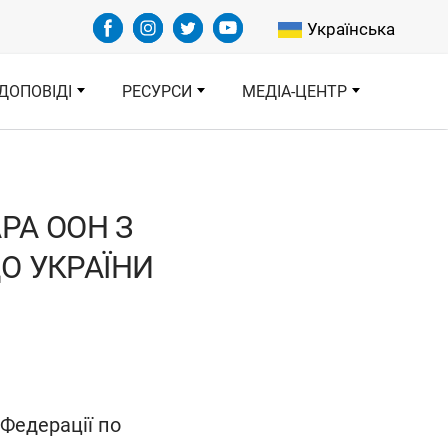
Select your languag
Українська
ДОПОВІДІ
РЕСУРСИ
МЕДІА-ЦЕНТР
РА ООН З
О УКРАЇНИ
 Федерації по