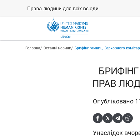
Перейти
Права людини для всіх всюди.
до
основного
вмісту
Рядок навіґації
Головна
Останні новини
Брифінг речниці Верховного коміса
БРИФІНГ
ПРАВ ЛЮД
Опубліковано 1
Унаслідок вчора