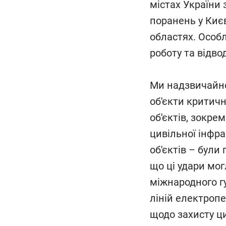
містах України 
поранень у Києв
областях. Особл
роботу та відво
Ми надзвичайно 
об'єкти критичн
об'єктів, зокре
цивільної інфр
об'єктів – були
що ці удари мо
міжнародного г
ліній електроп
щодо захисту ци