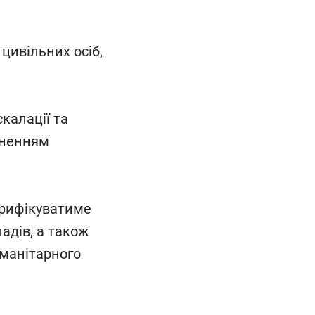
цивільних осіб,
калації та
аненням
ерифікуватиме
адів, а також
манітарного