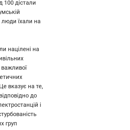
д 100 дістали
Сумській
и люди їхали на
ли націлені на
цивільних
о важливої
гетичних
Це вказує на те,
відповідно до
ектростанцій і
стурбованість
их груп