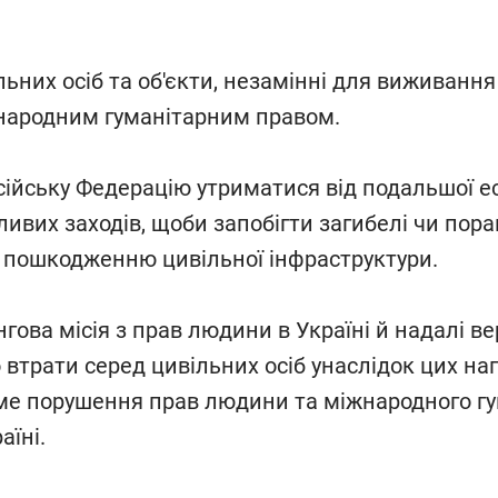
ьних осіб та об'єкти, незамінні для виживання 
народним гуманітарним правом.
ійську Федерацію утриматися від подальшої ес
ливих заходів, щоби запобігти загибелі чи пор
 і пошкодженню цивільної інфраструктури.
гова місія з прав людини в Україні й надалі в
втрати серед цивільних осіб унаслідок цих нап
е порушення прав людини та міжнародного гу
аїні.