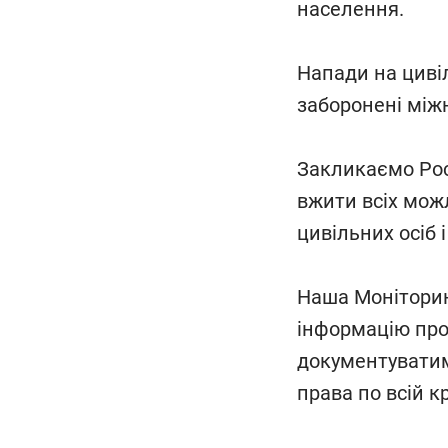
населення.
Напади на цивіл
заборонені між
Закликаємо Рос
вжити всіх мож
цивільних осіб
Наша Моніторин
інформацію про 
документуватим
права по всій кр