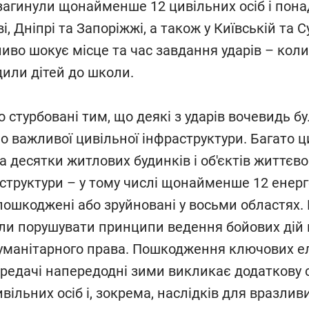
загинули щонайменше 12 цивільних осіб і пона
і, Дніпрі та Запоріжжі, а також у Київській та 
иво шокує місце та час завдання ударів – кол
дили дітей до школи.
стурбовані тим, що деякі з ударів вочевидь бу
о важливої цивільної інфраструктури. Багато 
ма десятки житлових будинків і об'єктів життєв
аструктури – у тому числі щонайменше 12 енер
 пошкоджені або зруйновані у восьми областях. 
гли порушувати принципи ведення бойових дій 
уманітарного права. Пошкодження ключових ел
ередачі напередодні зими викликає додаткову 
вільних осіб і, зокрема, наслідків для вразлив