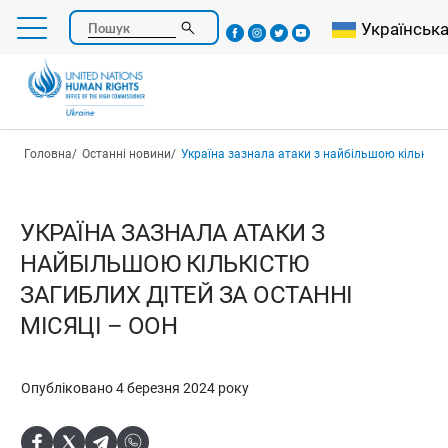
Перейти
Select your l
Українськ
Пошук
до
основного
вмісту
Рядок навіґації
Головна
Останні новини
Україна зазнала атаки з найбільшою кількістю загиблих діте
УКРАЇНА ЗАЗНАЛА АТАКИ З
НАЙБІЛЬШОЮ КІЛЬКІСТЮ
ЗАГИБЛИХ ДІТЕЙ ЗА ОСТАННІ
МІСЯЦІ – ООН
Опубліковано 4 березня 2024 року