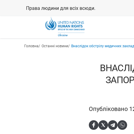
Перейти
Права людини для всіх всюди.
до
основного
вмісту
Рядок навіґації
Головна
Останні новини
Внаслідок обстрілу медичних заклад
ВНАСЛІ
ЗАПОР
Опубліковано 12