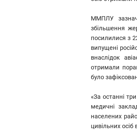
ММПЛУ зазнача
збільшення жер
посилилися з 22
випущені росій
внаслідок аві
отримали поран
було зафіксован
«За останні три
медичні закла
населених райо
цивільних осіб 