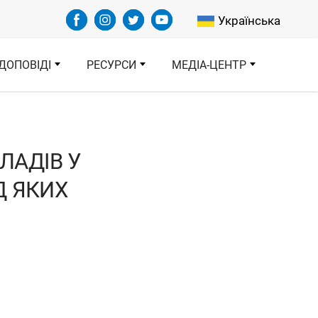
Select your languag
Українська
ДОПОВІДІ
РЕСУРСИ
МЕДІА-ЦЕНТР
ЛАДІВ У
Д ЯКИХ