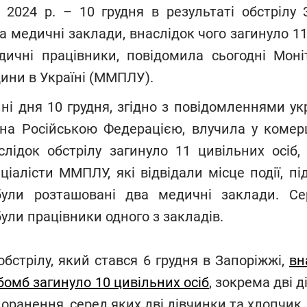
я 2024 р. – 10 грудня в результаті обстрілу
 медичні заклади, внаслідок чого загинуло 11 
ичні працівники, повідомила сьогодні Моні
ини в Україні (ММПЛУ).
ні дня 10 грудня, згідно з повідомленнями ук
на Російською Федерацією, влучила у комер
слідок обстрілу загинуло 11 цивільних осіб
ціалісти ММПЛУ, які відвідали місце події, пі
були розташовані два медичні заклади. Се
ули працівники одного з закладів.
обстрілу, який стався 6 грудня в Запоріжжі,
вн
бомб загинуло 10 цивільних осіб
, зокрема дві д
оранення, серед яких дві дівчинки та хлопчик.