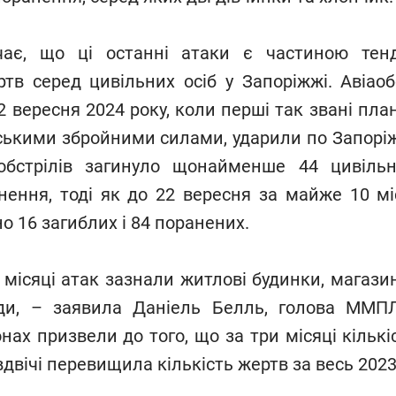
є, що ці останні атаки є частиною тенд
тв серед цивільних осіб у Запоріжжі. Авіаоб
 вересня 2024 року, коли перші так звані пла
ськими збройними силами, ударили по Запоріж
аобстрілів загинуло щонайменше 44 цивільн
ення, тоді як до 22 вересня за майже 10 мі
о 16 загиблих і 84 поранених.
 місяці атак зазнали житлові будинки, магазин
ди, – заявила Даніель Белль, голова ММПЛ
нах призвели до того, що за три місяці кількі
вдвічі перевищила кількість жертв за весь 2023 