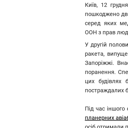
Київ, 12 грудн
пошкоджено два
серед яких мед
ООН з прав люд
У другій полови
ракета, випуще
Запоріжжі. Вна
поранення. Спе
цих будівлях 
постраждалих б
Під час іншого 
планерних авіа
осіб отримали п