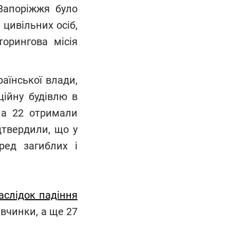
 Запоріжжя було
цивільних осіб,
торингова місія
раїнської влади,
ційну будівлю в
, а 22 отримали
дтвердили, що у
ред загиблих і
аслідок падіння
івчинки, а ще 27