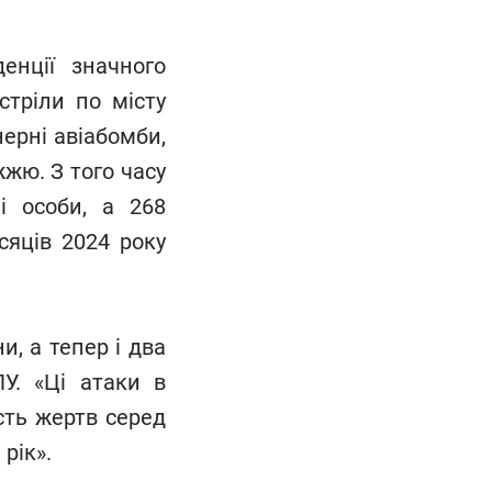
енції значного
стріли по місту
нерні авіабомби,
жю. З того часу
і особи, а 268
сяців 2024 року
и, а тепер і два
У. «Ці атаки в
сть жертв серед
рік».