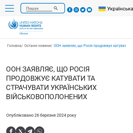
Перейти
Select your l
Українськ
Пошук
до
основного
вмісту
Рядок навіґації
Головна
Останні новини
ООН заявляє, що Росія продовжує катувати та страчувати укра
ООН ЗАЯВЛЯЄ, ЩО РОСІЯ
ПРОДОВЖУЄ КАТУВАТИ ТА
СТРАЧУВАТИ УКРАЇНСЬКИХ
ВІЙСЬКОВОПОЛОНЕНИХ
Опубліковано 26 березня 2024 року