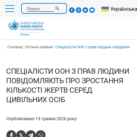
Перейти
Select your l
Українськ
Пошук
до
основного
вмісту
Рядок навіґації
Головна
Останні новини
Спеціалісти ООН з прав людини повідомляють про зростання кількості
СПЕЦІАЛІСТИ ООН З ПРАВ ЛЮДИНИ
ПОВІДОМЛЯЮТЬ ПРО ЗРОСТАННЯ
КІЛЬКОСТІ ЖЕРТВ СЕРЕД
ЦИВІЛЬНИХ ОСІБ
Опубліковано 13 травня 2026 року