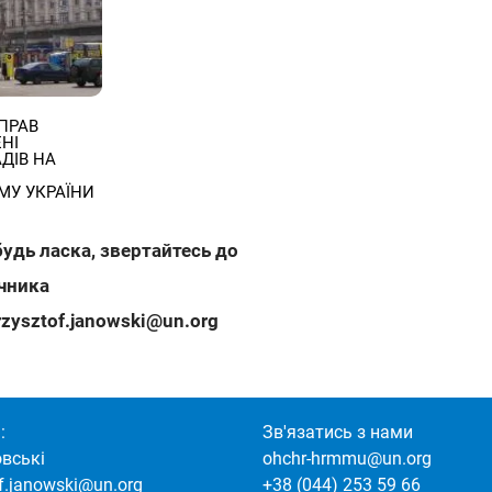
ПРАВ
НІ
ДІВ НА
МУ УКРАЇНИ
будь ласка, звертайтесь до
ечника
rzysztof.janowski@un.org
:
Зв'язатись з нами
овські
ohchr-hrmmu@un.org
of.janowski@un.org
+38 (044) 253 59 66