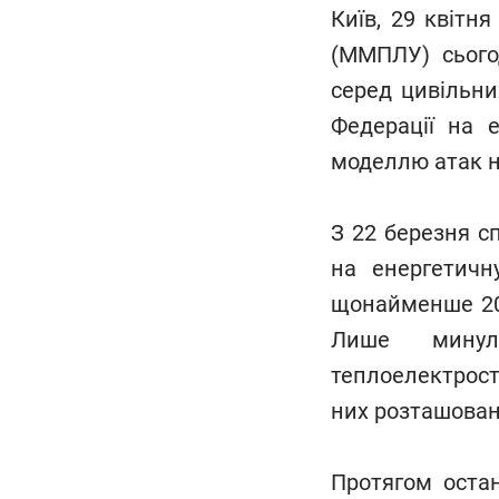
Київ, 29 квітн
(ММПЛУ) сього
серед цивільни
Федерації на 
моделлю атак н
З 22 березня с
на енергетичн
щонайменше 20 
Лише минул
теплоелектроста
них розташовані 
Протягом остан