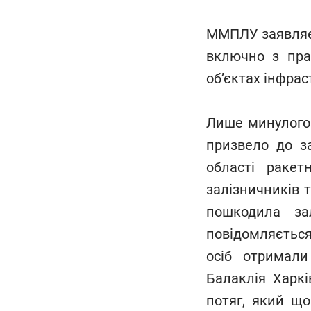
ММПЛУ заявляє, 
включно з пра
об’єктах інфрас
Лише минулого 
призвело до з
області ракет
залізничників 
пошкодила зал
повідомляється
осіб отримали
Балаклія Харкі
потяг, який що