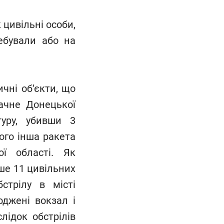
 цивільні особи,
ебували або на
чні об’єкти, що
ачне Донецької
туру, убивши 3
ого інша ракета
ої області. Як
ше 11 цивільних
стрілу в місті
оджені вокзал і
лідок обстрілів