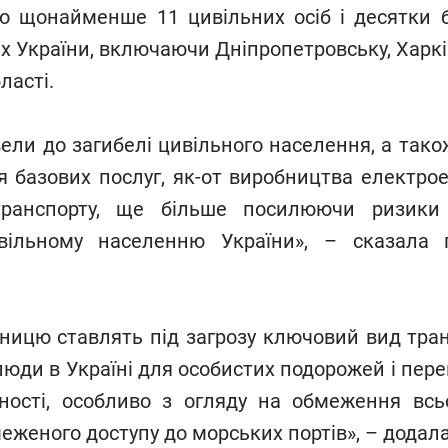
ло щонайменше 11 цивільних осіб і десятки 
ях України, включаючи Дніпропетровську, Харкі
ласті.
вели до загибелі цивільного населення, а тако
я базових послуг, як-от виробництва електроен
 транспорту, ще більше посилюючи ризики
ивільному населенню України», – сказала
зницю ставлять під загрозу ключовий вид тран
юди в Україні для особистих подорожей і пере
ності, особливо з огляду на обмеження всь
еженого доступу до морських портів», – додал