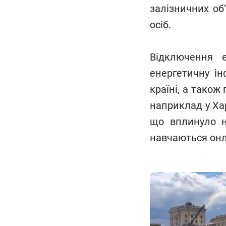
залізничних об
осіб.
Відключення е
енергетичну ін
країні, а також
наприклад у Хар
що вплинуло на
навчаються онл