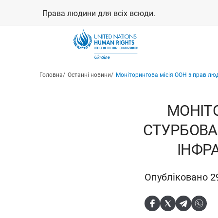
Перейти
Права людини для всіх всюди.
до
основного
вмісту
Рядок навіґації
Головна
Останні новини
Моніторингова місія ООН з прав лю
МОНІТ
СТУРБОВА
ІНФР
Опубліковано 29