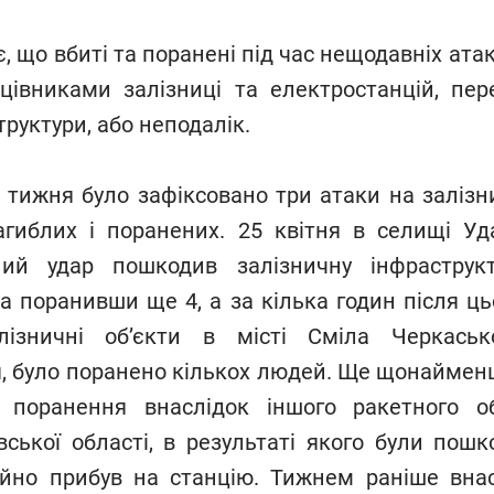
що вбиті та поранені під час нещодавніх атак
цівниками залізниці та електростанцій, пер
труктури, або неподалік.
тижня було зафіксовано три атаки на залізни
агиблих і поранених. 25 квітня в селищі Уд
ний удар пошкодив залізничну інфраструк
та поранивши ще 4, а за кілька годин після ць
ізничні об’єкти в місті Сміла Черкаськ
, було поранено кількох людей. Ще щонаймен
 поранення внаслідок іншого ракетного об
вської області, в результаті якого були пошк
йно прибув на станцію. Тижнем раніше внас