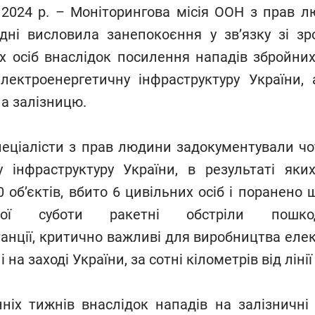
я 2024 р. – Моніторингова місія ООН з прав л
дні висловила занепокоєння у зв’язку зі зр
х осіб внаслідок посилення нападів збройних
електроенергетичну інфраструктуру України,
а залізницю.
пеціалісти з прав людини задокументували чо
у інфраструктуру України, в результаті яки
об’єктів, вбито 6 цивільних осіб і поранено
ої суботи ракетні обстріли пошко
нції, критично важливі для виробництва елект
на заході України, за сотні кілометрів від ліні
ніх тижнів внаслідок нападів на залізничні 