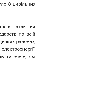
уло 8 цивільних
 після атак на
одарств по всій
 деяких районах,
 електроенергії,
в та учнів, які