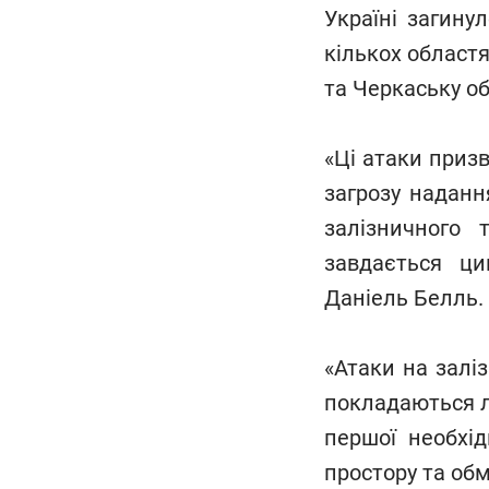
Україні загину
кількох област
та Черкаську об
«Ці атаки приз
загрозу наданн
залізничного
завдається ц
Даніель Белль.
«Атаки на залі
покладаються л
першої необхід
простору та обм