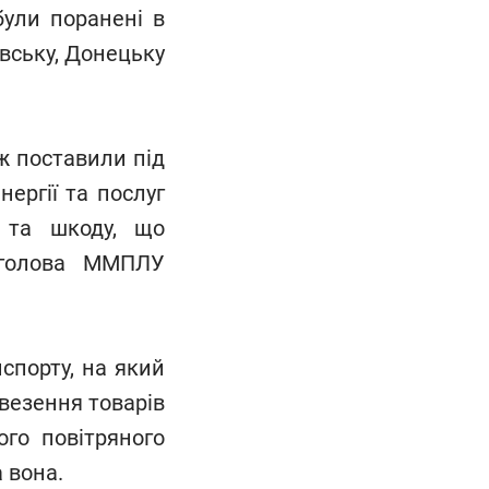
були поранені в
вську, Донецьку
ж поставили під
ергії та послуг
 та шкоду, що
 голова ММПЛУ
спорту, на який
везення товарів
ого повітряного
а вона.