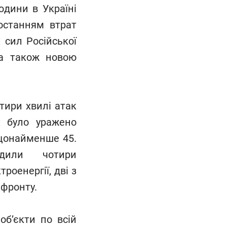
юдини в Україні
останням втрат
 сил Російської
 а також новою
тири хвилі атак
х було уражено
 щонайменше 45.
дили чотири
роенергії, дві з
ї фронту.
об’єкти по всій