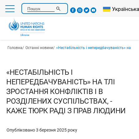
Перейти
Select your l
Українськ
Пошук
до
основного
вмісту
Рядок навіґації
Головна
Останні новини
«Нестабільність і непередбачуваність» на тлі зростання конфліктів і в розділених суспіл
«НЕСТАБІЛЬНІСТЬ І
НЕПЕРЕДБАЧУВАНІСТЬ» НА ТЛІ
ЗРОСТАННЯ КОНФЛІКТІВ І В
РОЗДІЛЕНИХ СУСПІЛЬСТВАХ, -
КАЖЕ ТЮРК РАДІ З ПРАВ ЛЮДИНИ
Опубліковано 3 березня 2025 року