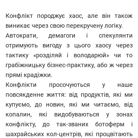
Конфлікт породжує хаос, але він також
виникає через свою перекручену логіку.
Автократи, демагоги і спекулянти
отримують вигоду з цього хаосу через
тактику «розділяй і володарюй» чи то
грабіжницьку бізнес-практику, або ж через
прямі крадіжки.
Конфлікти просочуються у наше
повсякденне життя: від продуктів, які ми
купуємо, до новин, які ми читаємо, від
копалин, які видобуваються у зонах
конфлікту, до так-званих ботоферм і
шахрайських кол-центрів, які процвітають