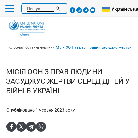
Перейти
Select your l
Українськ
Пошук
до
основного
вмісту
Рядок навіґації
Головна
Останні новини
Місія ООН з прав людини засуджує жертви серед ді
МІСІЯ ООН З ПРАВ ЛЮДИНИ
ЗАСУДЖУЄ ЖЕРТВИ СЕРЕД ДІТЕЙ У
ВІЙНІ В УКРАЇНІ
Опубліковано 1 червня 2023 року