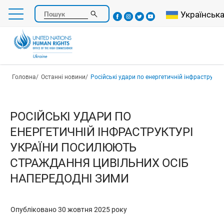
Перейти
Select your l
Українськ
Пошук
до
основного
вмісту
Рядок навіґації
Головна
Останні новини
Російські удари по енергетичній інфраструктурі України посилюють страждання
РОСІЙСЬКІ УДАРИ ПО
ЕНЕРГЕТИЧНІЙ ІНФРАСТРУКТУРІ
УКРАЇНИ ПОСИЛЮЮТЬ
СТРАЖДАННЯ ЦИВІЛЬНИХ ОСІБ
НАПЕРЕДОДНІ ЗИМИ
Опубліковано 30 жовтня 2025 року