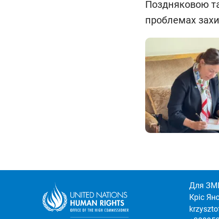
Поздняковою та
проблемах захис
Для ЗМІ
Кріс Ян
krzyszt