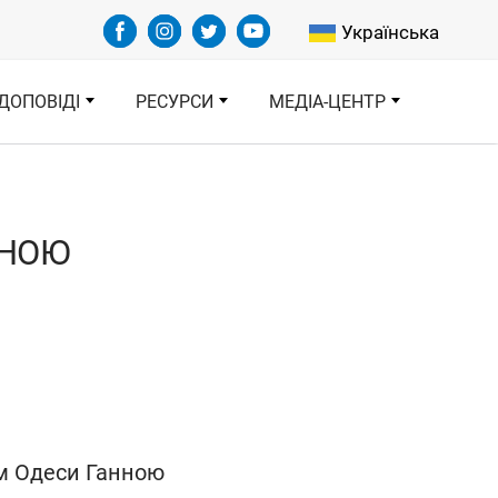
Select your languag
Українська
ДОПОВІДІ
РЕСУРСИ
МЕДІА-ЦЕНТР
ННОЮ
ом Одеси Ганною