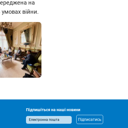
середжена на
 в умовах війни.
Підпишіться на наші новини