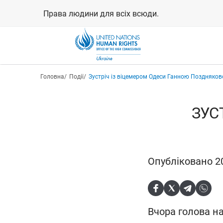
Перейти
Права людини для всіх всюди.
до
основного
вмісту
Рядок навіґації
Головна
Події
Зустріч із віцемером Одеси Ганною Поздняко
ЗУС
Опубліковано 2
Вчора голова на