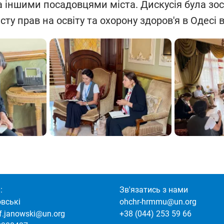
 іншими посадовцями міста. Дискусія була зо
ту прав на освіту та охорону здоров'я в Одесі
:
Зв'язатись з нами
овські
ohchr-hrmmu@un.org
of.janowski@un.org
+38 (044) 253 59 66