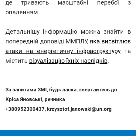
де тривають масштабні перебої з
опаленням.
Детальнішу інформацію можна знайти в
попередній доповіді ММПЛУ,
яка висвітлює
атаки на енергетичну інфраструктуру
та
містить
візуалізацію їхніх наслідків
.
За запитами ЗМІ, будь ласка, звертайтесь до
Кріса Яновські, речника
+380952300437
,
krzysztof.janowski@un.org