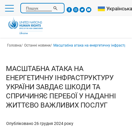
Перейти
Select your l
Українськ
Пошук
до
основного
вмісту
Рядок навіґації
Головна
Останні новини
Масштабна атака на енергетичну інфраструктуру України завдає шкоди та спричиняє переб
МАСШТАБНА АТАКА НА
ЕНЕРГЕТИЧНУ ІНФРАСТРУКТУРУ
УКРАЇНИ ЗАВДАЄ ШКОДИ ТА
СПРИЧИНЯЄ ПЕРЕБОЇ У НАДАННІ
ЖИТТЄВО ВАЖЛИВИХ ПОСЛУГ
Опубліковано 26 грудня 2024 року