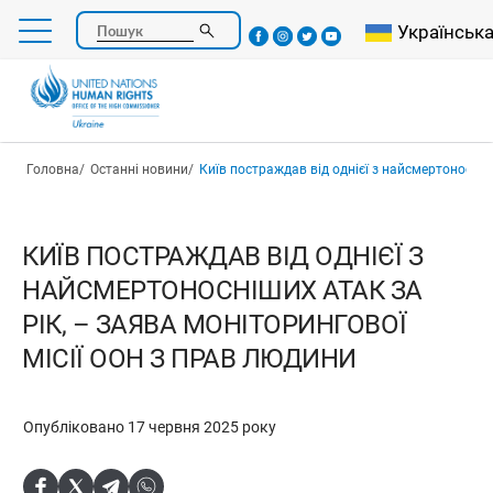
Перейти
Select your l
Українськ
Пошук
до
основного
вмісту
Рядок навіґації
Головна
Останні новини
Київ постраждав від однієї з найсмертоносніших атак за рік, – заява Моніто
КИЇВ ПОСТРАЖДАВ ВІД ОДНІЄЇ З
НАЙСМЕРТОНОСНІШИХ АТАК ЗА
РІК, – ЗАЯВА МОНІТОРИНГОВОЇ
МІСІЇ ООН З ПРАВ ЛЮДИНИ
Опубліковано 17 червня 2025 року