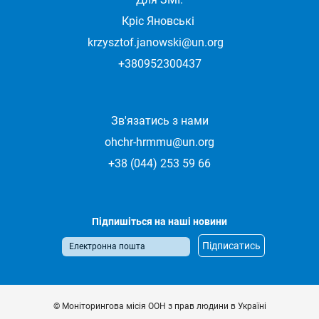
Кріс Яновські
krzysztof.janowski@un.org
+380952300437
Зв'язатись з нами
ohchr-hrmmu@un.org
+38 (044) 253 59 66
Підпишіться на наші новини
© Моніторингова місія ООН з прав людини в Україні