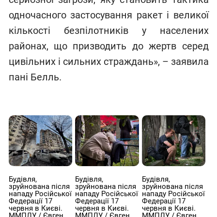
одночасного застосування ракет і великої
кількості безпілотників у населених
районах, що призводить до жертв серед
цивільних і сильних страждань», – заявила
пані Белль.
Будівля,
Будівля,
Будівля,
зруйнована після
зруйнована після
зруйнована після
нападу Російської
нападу Російської
нападу Російської
Федерації 17
Федерації 17
Федерації 17
червня в Києві.
червня в Києві.
червня в Києві.
ММПЛУ / Євген
ММПЛУ / Євген
ММПЛУ / Євген