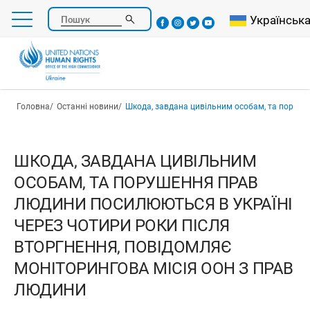
Перейти
Select your l
Українськ
Пошук
до
основного
вмісту
Рядок навіґації
Головна
Останні новини
Шкода, завдана цивільним особам, та порушення прав людини посилюються в Україні через чотири роки після вторгнення
ШКОДА, ЗАВДАНА ЦИВІЛЬНИМ
ОСОБАМ, ТА ПОРУШЕННЯ ПРАВ
ЛЮДИНИ ПОСИЛЮЮТЬСЯ В УКРАЇНІ
ЧЕРЕЗ ЧОТИРИ РОКИ ПІСЛЯ
ВТОРГНЕННЯ, ПОВІДОМЛЯЄ
МОНІТОРИНГОВА МІСІЯ ООН З ПРАВ
ЛЮДИНИ