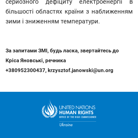
серйозного дефіциту електроенергії в
більшості областях країни з наближенням
зими і зниженням температури.
За запитами ЗМІ, будь ласка, звертайтесь до
Кріса Яновські, речника
+380952300437
,
krzysztof.janowski@un.org