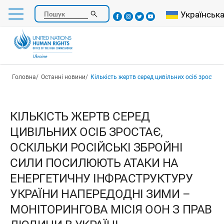
Перейти
Select your l
Українськ
Пошук
до
основного
вмісту
Рядок навіґації
Головна
Останні новини
Кількість жертв серед цивільних осіб зростає, оскільки російські збройні сили посилюють атаки на енергетичну інфраструктуру України наперед
КІЛЬКІСТЬ ЖЕРТВ СЕРЕД
ЦИВІЛЬНИХ ОСІБ ЗРОСТАЄ,
ОСКІЛЬКИ РОСІЙСЬКІ ЗБРОЙНІ
СИЛИ ПОСИЛЮЮТЬ АТАКИ НА
ЕНЕРГЕТИЧНУ ІНФРАСТРУКТУРУ
УКРАЇНИ НАПЕРЕДОДНІ ЗИМИ –
МОНІТОРИНГОВА МІСІЯ ООН З ПРАВ