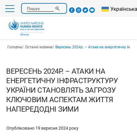
Перейти
Select your l
Українськ
Пошук
до
основного
вмісту
Рядок навіґації
Головна
Останні новини
Вересень 2024р. – Атаки на енергетичну інфраструктуру України становлять загрозу ключ
ВЕРЕСЕНЬ 2024Р. – АТАКИ НА
ЕНЕРГЕТИЧНУ ІНФРАСТРУКТУРУ
УКРАЇНИ СТАНОВЛЯТЬ ЗАГРОЗУ
КЛЮЧОВИМ АСПЕКТАМ ЖИТТЯ
НАПЕРЕДОДНІ ЗИМИ
Опубліковано 19 вересня 2024 року