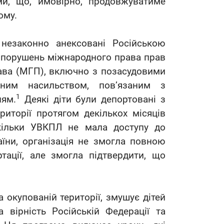
ми, що, ймовірно, продовжуватиме
ому.
 незаконно анексовані Російською
д порушень міжнародного права прав
ава (МГП), включно з позасудовими
ьним насильством, пов’язаним з
1
ням.
Деякі діти були депортовані з
иторії протягом декількох місяців
скільки УВКПЛ не мала доступу до
аїни, організація не змогла повною
ації, але змогла підтвердити, що
а окупованій території, змушує дітей
 вірність Російській Федерації та