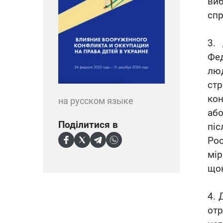
ви
спр
3.
Фед
люд
ст
ко
на русском языке
або
Поділитися в
пі
Рос
мір
щон
4. 
отр