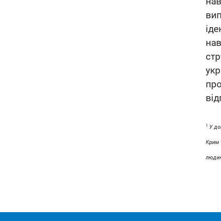
на
ви
іде
нав
стр
укр
про
від
1
У до
Крим 
людин