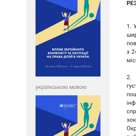
РЕ
1. 
шир
пов
з 2
міс
2.
гу
українською мовою
пош
інф
сп
зок
Окр